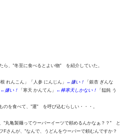
たら、”冬至に食べるとよい物” を紹介していた。
根 れんこん」「人参 にんじん」
←嫌い！
「銀杏 ぎんな
」
←嫌い！
「寒天 かんてん」
←棒寒天しかない！
「饂飩 う
たものを食べて、”運” を呼び込むらしい・・・。
、”丸亀製麺ってウーバーイーツで頼めるんかなぁ？？” と
フFさんが、”なんで、うどんをウーバーで頼むんですか？