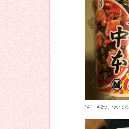
”ん” も2つ、ついて