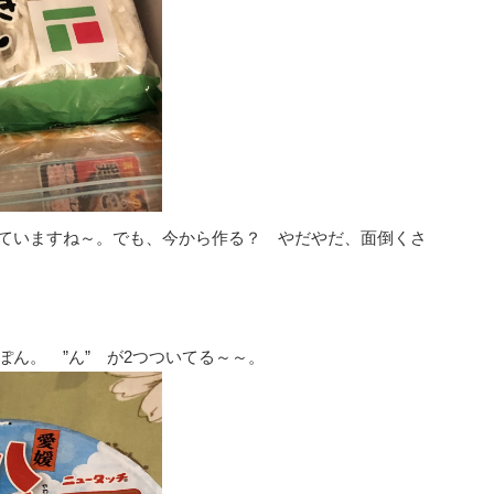
ていますね～。でも、今から作る？ やだやだ、面倒くさ
ぽん。 ”ん” が2つついてる～～。