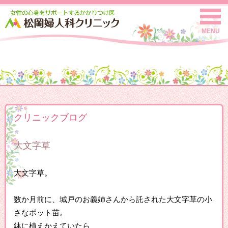
MENU
クリニックブログ
大文字草
大文字草。
数か月前に、城戸のお義姉さんから託された大文字草の小
さなポット苗。
鉢に植えかえていたら