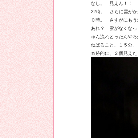
なし。 見えん！！
22時。 さらに雲が
０時。 さすがにもう
あれ？ 雲がなくなっ
ゅん流れとったんやろ
ねばること、１５分
奇跡的に、２個見えた