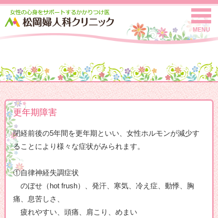
MENU
更年期障害
閉経前後の5年間を更年期といい、女性ホルモンが減少す
ることにより様々な症状がみられます。
①自律神経失調症状
のぼせ（hot frush）、発汗、寒気、冷え症、動悸、胸
痛、息苦しさ、
疲れやすい、頭痛、肩こり、めまい