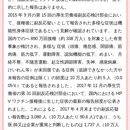
的に示した報告はありません。
2015 年 9 月の第 15 回の厚生労働省副反応検討部会におい
て、接種後に副反応疑い として報告された多様な症状は機
能性身体症状であるという見解が確認されています。 また
国内でのべ 890 万回接種（約 338 万人）を対象とした有害
事象が検討され、多様な 症状（頭痛、倦怠感、関節痛、筋
肉痛、筋力低下、運動障害、認知機能の低下、めまい、 月
経不整、不随意運動、起立性調節障害、失神、感覚鈍麻、
けいれん等）が未回復であ る症例（追跡できなかった方や
未報告の症例は除く）の頻度は 10 万人あたり約 5 人 （0.0
05％）であると報告されました 。 2017 年 11 月の厚生労
働省の第 31 回副反応検討部会において、国内における HP
V ワクチン接種後に生じた症状の最新の報告頻度が公表さ
れました。これによると、2017 年 4 月末までの副反応疑
い報告数は 3,080 人（10 万人あたり 90.6 人)であり、うち
医 師又は企業が重篤と判断したものは 1,737 人（10 万人