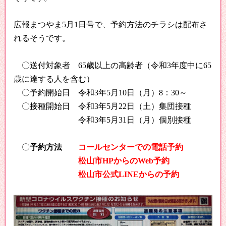
広報まつやま
5
月
1
日号で、予約方法のチラシは
配布さ
れるそうです。
〇送付対象者
65
歳以上の高齢者（令和
3
年度中に
65
歳に達する人を含む）
〇予約開始日 令和
3
年
5
月
10
日（月）
8
：
30
～
〇接種開始日 令和
3
年
5
月
22
日（土）集団接種
令和
3
年
5
月
31
日（月）個別接種
〇
予約方法
コールセンターでの電話予約
松山市
HP
からの
Web
予約
松山市公式
LINE
からの予約