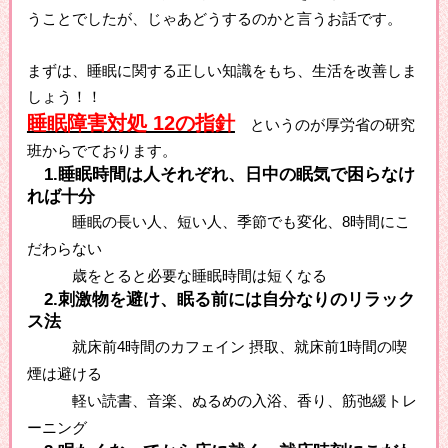
うことでしたが、じゃあどうするのかと言うお話です。
まずは、睡眠に関する正しい知識をもち、生活を改善しま
しょう！！
睡眠障害対処 12の指針
というのが厚労省の研究
班からでております。
1.睡眠時間は人それぞれ、日中の眠気で困らなけ
れば十分
睡眠の長い人、短い人、季節でも変化、8時間にこ
だわらない
歳をとると必要な睡眠時間は短くなる
2.刺激物を避け、眠る前には自分なりのリラック
ス法
就床前4時間のカフェイン 摂取、就床前1時間の喫
煙は避ける
軽い読書、音楽、ぬるめの入浴、香り、筋弛緩トレ
ーニング