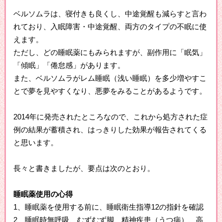
ベルソムラは、寝付きも良くし、中途覚醒も減らすと言わ
れており、入眠障害・中途覚醒、両方のタイプの不眠に使
えます。
ただし、どの睡眠薬にもみられますが、副作用に「眠気」
「傾眠」「倦怠感」があります。
また、ベルソムラがレム睡眠（浅い睡眠）を多少増やすこ
とで夢を見やすくなり、悪夢をみることがあるようです。
2014年に発売されたところなので、これから処方された症
例の結果が蓄積され、はっきりした効果が報告されてくる
と思います。
長々と書きましたが、要点は次のとおり。
睡眠薬使用の心得
1、睡眠薬を使用する前に、睡眠衛生指導12の指針を確認
2、睡眠時無呼吸、むずむず脚、精神疾患（うつ病）、高