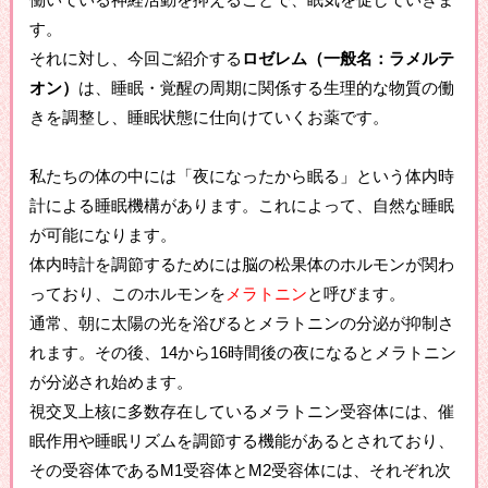
す。
それに対し、今回ご紹介する
ロゼレム（一般名：ラメルテ
オン）
は、睡眠・覚醒の周期に関係する生理的な物質の働
きを調整し、睡眠状態に仕向けていくお薬です。
私たちの体の中には「夜になったから眠る」という体内時
計による睡眠機構があります。これによって、自然な睡眠
が可能になります。
体内時計を調節するためには脳の松果体のホルモンが関わ
っており、このホルモンを
メラトニン
と呼びます。
通常、朝に太陽の光を浴びるとメラトニンの分泌が抑制さ
れます。その後、14から16時間後の夜になるとメラトニン
が分泌され始めます。
視交叉上核に多数存在しているメラトニン受容体には、催
眠作用や睡眠リズムを調節する機能があるとされており、
その受容体であるM1受容体とM2受容体には、それぞれ次