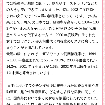
では接種率が劇的に低下し、欧米やオーストラリアなどと
の大きな差ができてしまいました。特に 2002 年度以降生
まれの女子では 1％未満の接種率となっています。その結
果として、将来 の日本では、接種率が高かった 1994～199
9 年度生まれの女子においては HPV 感染や子 宮頸がん罹
患のリスクが低下する一方で、2000 年度以降に生まれた
女子ではワクチン 導入前世代と同程度のリスクに戻ってし
まうことが予測されています。
最近の報告によれば、HPV ワクチン初回接種率は、1994
～1999 年度生まれでは 55.5～78.8%、2000 年度生まれが
14.3%、2001 年度生まれが 1.6%、2002 年度以降生まれは
1％未満と算出されています 。
日本においてワクチン接種後に報告された広範な疼痛や運
動障害、起立性調節障害な どを含む多様な症状に関して
は、国内外において多くの解析が慎重に行われてきました
が、当該症状とワクチン接種との因果関係を科学的・疫学