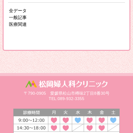
全データ
一般記事
医療関連
〒790-0905 愛媛県松山市樽味2丁目8番30号
TEL:089-932-3355