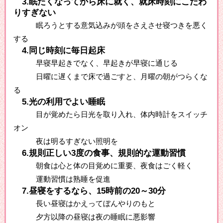
3.眠たくなってから床に就く、就床時刻にこだわ
りすぎない
眠ろうとする意気込みが頭をさえさせ寝つきを悪く
する
4.同じ時刻に毎日起床
早寝早起きでなく、早起きが早寝に通じる
日曜に遅くまで床で過ごすと、月曜の朝がつらくな
る
5.光の利用でよい睡眠
目が覚めたら日光を取り入れ、体内時計をスイッチ
オン
夜は明るすぎない照明を
6.規則正しい3度の食事、規則的な運動習慣
朝食は心と体の目覚めに重要、夜食はごく軽く
運動習慣は熟睡を促進
7.昼寝をするなら、15時前の20～30分
長い昼寝はかえってぼんやりのもと
夕方以降の昼寝は夜の睡眠に悪影響