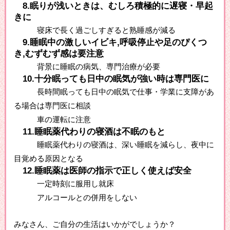
8.眠りが浅いときは、むしろ積極的に遅寝・早起
きに
寝床で長く過ごしすぎると熟睡感が減る
9.睡眠中の激しいイビキ,呼吸停止や足のぴくつ
き,むずむず感は要注意
背景に睡眠の病気、専門治療が必要
10.十分眠っても日中の眠気が強い時は専門医に
長時間眠っても日中の眠気で仕事・学業に支障があ
る場合は専門医に相談
車の運転に注意
11.睡眠薬代わりの寝酒は不眠のもと
睡眠薬代わりの寝酒は、深い睡眠を減らし、夜中に
目覚める原因となる
12.睡眠薬は医師の指示で正しく使えば安全
一定時刻に服用し就床
アルコールとの併用をしない
みなさん、ご自分の生活はいかがでしょうか？