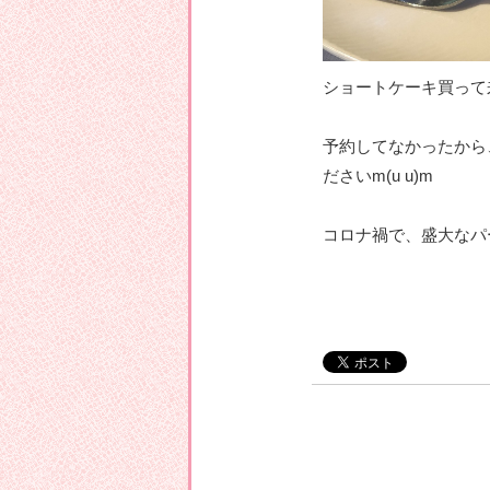
ショートケーキ買って
予約してなかったから
ださいm(u u)m
コロナ禍で、盛大なパ