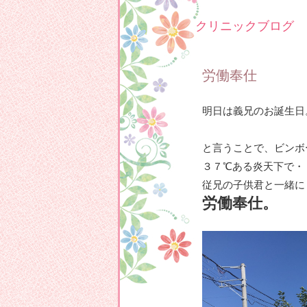
クリニックブログ
労働奉仕
明日は義兄のお誕生日
と言うことで、ビンボ
３７℃ある炎天下で・
従兄の子供君と一緒に
労働奉仕。