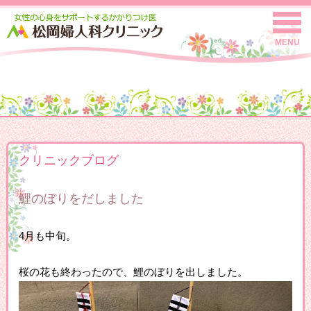
MENU
クリニックブログ
鯉のぼりをだしました
4月も中旬。
桜の花も終わったので、鯉のぼりを出しました。