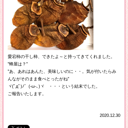
愛宕柿の干し柿、できたよ～と持ってきてくれました。
”蜂屋は？”
”あ、あれはあんた、美味しいのに・・。気が付いたらみ
んながそのまま食べとったがね”
ヾ(ﾟдﾟ)ﾉ゛(-ω-､)ヾ ・・・という結末でした。
ご報告いたします。
2020.12.30