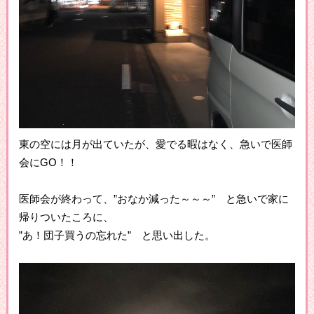
東の空には月が出ていたが、愛でる暇はなく、急いで医師
会にGO！！
医師会が終わって、”おなか減った～～～” と急いで家に
帰りついたころに、
”あ！団子買うの忘れた” と思い出した。