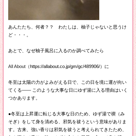
あんたたち、何者？？ わたしは、柚子じゃないと思うけ
ど・・・。
あとで、なぜ柚子風呂に入るのか調べてみたら
All About（
https://allabout.co.jp/gm/gc/489906/）に
冬至は太陽の力がよみがえる日で、この日を境に運が向い
てくる―― このような大事な日にゆず湯に入る理由はいく
つかあります。
●冬至は上昇運に転じる大事な日のため、ゆず湯で禊（み
そぎ）をして身を清める、邪気を祓うという意味がありま
す。古来、強い香りは邪気を祓うと考えられてきたため、