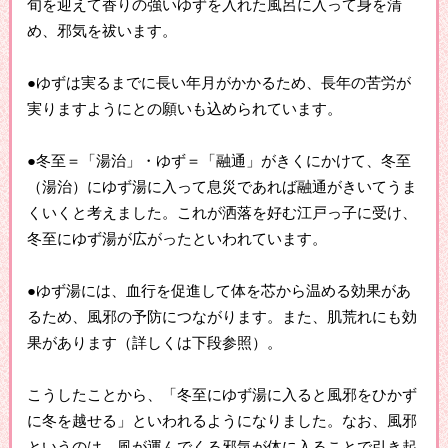
旬を迎えて香りの強いゆずを入れた風呂に入って身を清
め、邪気を祓います。
●ゆずは実るまでに長い年月がかかるため、長年の苦労が
実りますようにとの願いも込められています。
●冬至＝「湯治」・ゆず＝「融通」がきくにかけて、冬至
（湯治）にゆず湯に入って息災であれば融通がきいてうま
くいくと考えました。これが洒落を好む江戸っ子に受け、
冬至にゆず湯が広がったといわれています。
●ゆず湯には、血行を促進して体を芯から温める効果があ
るため、風邪の予防につながります。また、肌荒れにも効
果があります（詳しくは下段参照）。
こうしたことから、「冬至にゆず湯に入ると風邪をひかず
に冬を越せる」といわれるようになりました。なお、風邪
というのは、風が運んでくる邪気が体に入ることで引き起